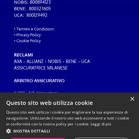
NOBIS:
800894123
BENE:
800327605
UCA:
800129492
•
Termini e Condizioni
•
Privacy Policy
•
Cookie Policy
RECLAMI
–
–
–
–
AXA
ALLIANZ
NOBIS
BENE
UCA
ASSICURATRICE MILANESE
ARBITRO ASSICURATIVO
© 2026 – N.B. Assicurazioni
×
Web design:
ADF
Questo sito web utilizza cookie
Questo sito web utilizza i cookie per migliorare la tua esperienza di
navigazione. Utilizzando il nostro sito web acconsenti a tutti i cookie
in conformità con la nostra policy per i cookie.
Leggi di più
Inviando un messaggio tramite WhatsApp, dichiari di aver preso visione della
MOSTRA DETTAGLI
nostra <a href="/privacy-policy/" style="color:#e91e63; font-
weight:700;">Privacy Policy</a>. Il sito ha finalità informative e di contatto,