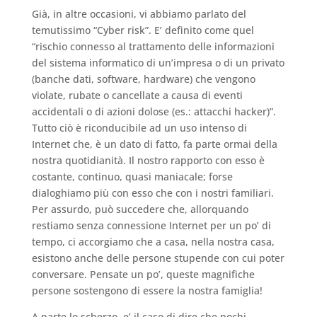
Già, in altre occasioni, vi abbiamo parlato del
temutissimo “Cyber risk”. E’ definito come quel
“rischio connesso al trattamento delle informazioni
del sistema informatico di un’impresa o di un privato
(banche dati, software, hardware) che vengono
violate, rubate o cancellate a causa di eventi
accidentali o di azioni dolose (es.: attacchi hacker)”.
Tutto ciò è riconducibile ad un uso intenso di
Internet che, è un dato di fatto, fa parte ormai della
nostra quotidianità. Il nostro rapporto con esso è
costante, continuo, quasi maniacale; forse
dialoghiamo più con esso che con i nostri familiari.
Per assurdo, può succedere che, allorquando
restiamo senza connessione Internet per un po’ di
tempo, ci accorgiamo che a casa, nella nostra casa,
esistono anche delle persone stupende con cui poter
conversare. Pensate un po’, queste magnifiche
persone sostengono di essere la nostra famiglia!
A parte lo scherzo, e’ il caso di dire che pochi