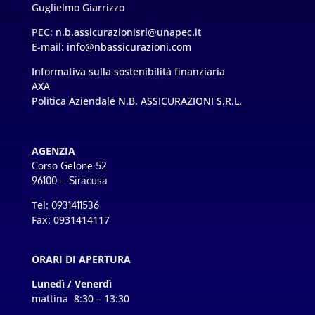
Guglielmo Giarrizzo
PEC:
n.b.assicurazionisrl@unapec.it
E-mail:
info@nbassicurazioni.com
Informativa sulla sostenibilità finanziaria
AXA
Politica Aziendale N.B. ASSICURAZIONI S.R.L.
AGENZIA
Corso Gelone 52
96100 – Siracusa
Tel:
0931411536
Fax: 0931414117
ORARI DI APERTURA
Lunedì / Venerdì
mattina 8:30 – 13:30