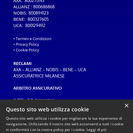
AXA:
800271343
ALLIANZ :
800686868
NOBIS:
800894123
BENE:
800327605
UCA:
800129492
•
Termini e Condizioni
•
Privacy Policy
•
Cookie Policy
RECLAMI
–
–
–
–
AXA
ALLIANZ
NOBIS
BENE
UCA
ASSICURATRICE MILANESE
ARBITRO ASSICURATIVO
© 2026 – N.B. Assicurazioni
×
Web design:
ADF
Questo sito web utilizza cookie
Questo sito web utilizza i cookie per migliorare la tua esperienza di
navigazione. Utilizzando il nostro sito web acconsenti a tutti i cookie
Inviando un messaggio tramite WhatsApp, dichiari di aver preso visione della
in conformità con la nostra policy per i cookie.
Leggi di più