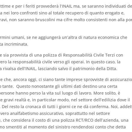
ttime e per i feriti provvederà l’INAIL ma, se saranno individuati de
sa nei loro confronti sino al totale recupero di quanto erogato e,
gravi, non saranno bruscolini ma cifre molto consistenti non alla po
ermini umani, se ne aggiungerà un’altra di natura economica che
ta incriminata.
e sia provvista di una polizza di Responsabilità Civile Terzi con
ro la responsabilità civile verso gli operai. In questo caso, la
rivalsa dell’INAIL, lasciando salvo il patrimonio della Ditta.
 che, ancora oggi, ci siano tante imprese sprovviste di assicurazi
 tante. Questo nonostante gli ultimi dati destino una certa
ersone hanno perso la vita sul luogo di lavoro. More solito, è
gravi realtà e, in particolar modo, nel settore dell’edilizia dove il
Del resto la cronaca di tutti i giorni ce ne dà conferma. Noi, addett
 vero analfabetismo assicurativo, soprattutto nel settore
re, che considera il costo di una polizza RCT/RCO dell’azienda, una
nno smentiti al momento del sinistro rendendosi conto che detta