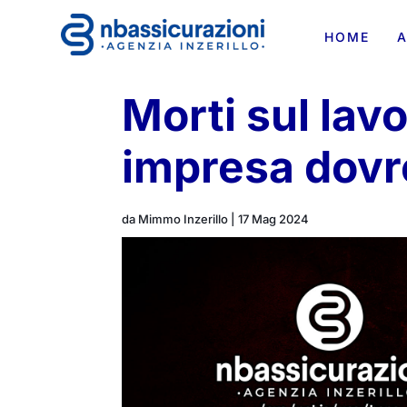
HOME
A
Morti sul lav
impresa dovr
da
Mimmo Inzerillo
|
17 Mag 2024