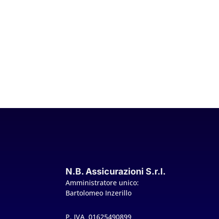
N.B. Assicurazioni S.r.l.
Amministratore unico:
Bartolomeo Inzerillo
P. IVA 01625490899