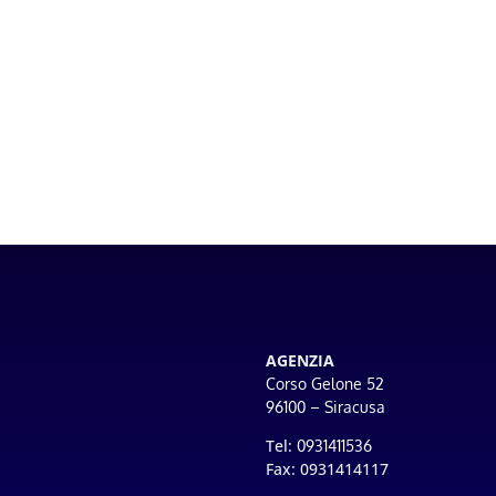
AGENZIA
Corso Gelone 52
96100 – Siracusa
Tel:
0931411536
Fax: 0931414117