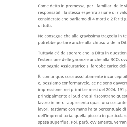
Come detto in premessa, per i familiari delle vi
responsabili, la stessa esperirà azione di rival
considerato che parliamo di 4 morti e 2 feriti 
di tutti.
Ne consegue che alla gravissima tragedia in t
potrebbe portare anche alla chiusura della Dit
Tuttavia c’è da sperare che la Ditta in question
l’estensione delle garanzie anche alla RCO, ovve
Compagnia Assicuratrice si farebbe carico della 
È, comunque, cosa assolutamente inconcepibile
e, possiamo confermarvelo, ce ne sono davvero
impressione: nei primi tre mesi del 2024, 191 p
principalmente al Sud che si riscontrano queste 
lavoro in nero rappresenta quasi una costante. 
lavori, tastiamo con mano l’alta percentuale di
dell’imprenditoria, quella piccola in particola
spesa superflua. Poi, però, ovviamente, verra