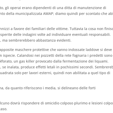
o, gli operai erano dipendenti di una ditta di manutenzione di
onto della municipalizzata AMAP; diamo quindi per scontato che ab
nnizzi a favore dei familiari delle vittime. Tuttavia la cosa non finis
sperite delle indagini volte ad individuare eventuali responsabili.
i, ma sembrerebbero abbastanza evidenti.
e apposite maschere protettive che vanno indossate laddove si deve
n ispecie. Calandosi nei pozzetti della rete fognaria i predetti sono
olforato, un gas killer provocato dalla fermentazione dei liquami.
, se inalata, produce effetti letali in pochissimi secondi. Sembrere
uadrata solo per lavori esterni, quindi non abilitata a quel tipo di
ma, da quanto riferiscono i media, si delineano delle forti
lcuno dovrà rispondere di omicidio colposo plurimo e lesioni colp
caso.