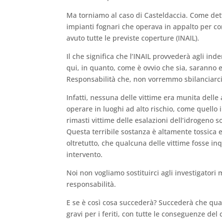
Ma torniamo al caso di Casteldaccia. Come dett
impianti fognari che operava in appalto per c
avuto tutte le previste coperture (INAIL).
Il che significa che l’INAIL provvederà agli inde
qui, in quanto, come è ovvio che sia, saranno e
Responsabilità che, non vorremmo sbilanciarc
Infatti, nessuna delle vittime era munita dell
operare in luoghi ad alto rischio, come quello i
rimasti vittime delle esalazioni dell’idrogeno s
Questa terribile sostanza è altamente tossica e
oltretutto, che qualcuna delle vittime fosse inq
intervento.
Noi non vogliamo sostituirci agli investigatori 
responsabilità.
E se è così cosa succederà? Succederà che qua
gravi per i feriti, con tutte le conseguenze del 