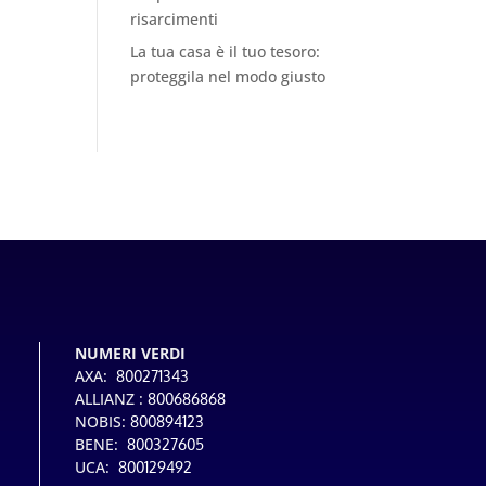
risarcimenti
La tua casa è il tuo tesoro:
proteggila nel modo giusto
NUMERI VERDI
AXA:
800271343
ALLIANZ :
800686868
NOBIS:
800894123
BENE:
800327605
UCA:
800129492