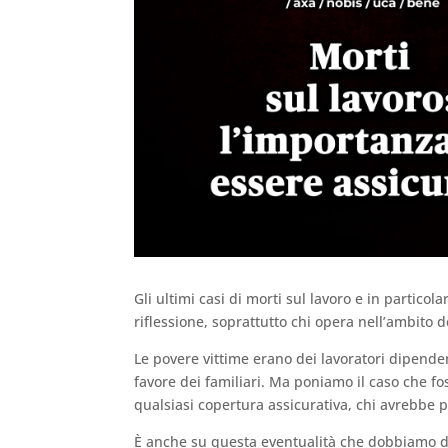
Gli ultimi casi di morti sul lavoro e in partic
riflessione, soprattutto chi opera nell’ambito d
Le povere vittime erano dei lavoratori dipenden
favore dei familiari. Ma poniamo il caso che fo
qualsiasi copertura assicurativa, chi avrebbe p
È anche su questa eventualità che dobbiamo da