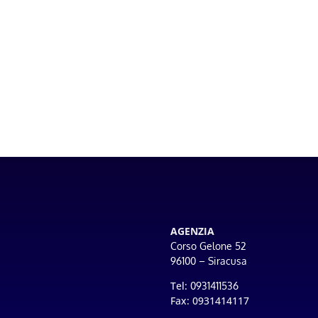
AGENZIA
Corso Gelone 52
96100 – Siracusa
Tel:
0931411536
Fax: 0931414117