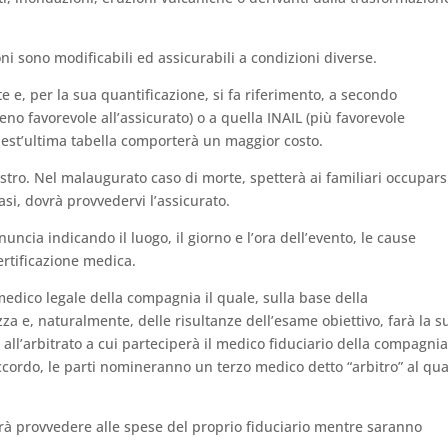
ni sono modificabili ed assicurabili a condizioni diverse.
e e, per la sua quantificazione, si fa riferimento, a secondo
meno favorevole all’assicurato) o a quella INAIL (più favorevole
quest’ultima tabella comporterà un maggior costo.
stro. Nel malaugurato caso di morte, spetterà ai familiari occupars
casi, dovrà provvedervi l’assicurato.
ncia indicando il luogo, il giorno e l’ora dell’evento, le cause
rtificazione medica.
medico legale della compagnia il quale, sulla base della
za e, naturalmente, delle risultanze dell’esame obiettivo, farà la s
 all’arbitrato a cui parteciperà il medico fiduciario della compagnia
accordo, le parti nomineranno un terzo medico detto “arbitro” al qu
rà provvedere alle spese del proprio fiduciario mentre saranno