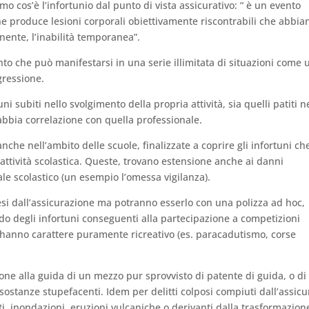
o cos’è l’infortunio dal punto di vista assicurativo: “ è un evento
he produce lesioni corporali obiettivamente riscontrabili che abbia
ente, l’inabilità temporanea”.
to che può manifestarsi in una serie illimitata di situazioni come 
gressione.
i subiti nello svolgimento della propria attività, sia quelli patiti n
 abbia correlazione con quella professionale.
he nell’ambito delle scuole, finalizzate a coprire gli infortuni che
attività scolastica. Queste, trovano estensione anche ai danni
ale scolastico (un esempio l’omessa vigilanza).
si dall’assicurazione ma potranno esserlo con una polizza ad hoc,
ndo degli infortuni conseguenti alla partecipazione a competizioni
 hanno carattere puramente ricreativo (es. paracadutismo, corse
 pone alla guida di un mezzo pur sprovvisto di patente di guida, o di
 sostanze stupefacenti. Idem per delitti colposi compiuti dall’assicu
i, inondazioni, eruzioni vulcaniche o derivanti dalla trasformazion