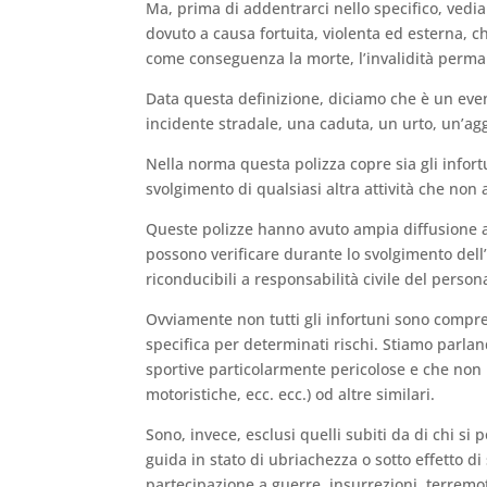
Ma, prima di addentrarci nello specifico, vediam
dovuto a causa fortuita, violenta ed esterna, c
come conseguenza la morte, l’invalidità perman
Data questa definizione, diciamo che è un even
incidente stradale, una caduta, un urto, un’ag
Nella norma questa polizza copre sia gli infortun
svolgimento di qualsiasi altra attività che non
Queste polizze hanno avuto ampia diffusione anc
possono verificare durante lo svolgimento dell’
riconducibili a responsabilità civile del person
Ovviamente non tutti gli infortuni sono compre
specifica per determinati rischi. Stiamo parla
sportive particolarmente pericolose e che non
motoristiche, ecc. ecc.) od altre similari.
Sono, invece, esclusi quelli subiti da di chi si
guida in stato di ubriachezza o sotto effetto di
partecipazione a guerre, insurrezioni, terremot