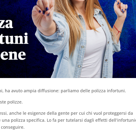
ni, ha avuto ampia diffusione: parliamo delle polizza infortuni.
ste polizze.
ssi, anche le esigenze della gente per cui chi vuol proteggersi da
una polizza specifica. Lo fa per tutelarsi dagli effetti dell’infortuni
 conseguire.