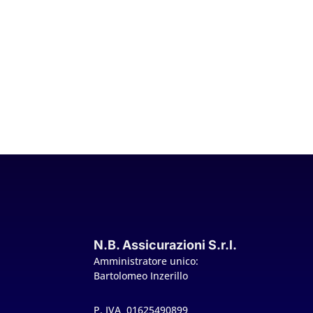
N.B. Assicurazioni S.r.l.
Amministratore unico:
Bartolomeo Inzerillo
P. IVA 01625490899