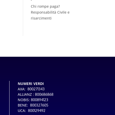
Chi rompe paga?
Responsabilità Civile e
risarcimenti
NUMERI VERDI
AXA:
800271343
ALLIANZ :
800686868
NOBIS:
800894123
BENE:
800327605
UCA:
800129492