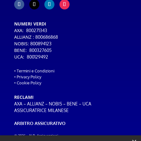
NUMERI VERDI
AXA:
800271343
ALLIANZ :
800686868
NOBIS:
800894123
BENE:
800327605
UCA:
800129492
•
Termini e Condizioni
•
Privacy Policy
•
Cookie Policy
RECLAMI
–
–
–
–
AXA
ALLIANZ
NOBIS
BENE
UCA
ASSICURATRICE MILANESE
ARBITRO ASSICURATIVO
© 2026 – N.B. Assicurazioni
Web design: