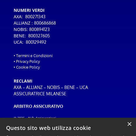
NUMERI VERDI
AXA:
800271343
ALLIANZ :
800686868
NOBIS:
800894123
BENE:
800327605
UCA:
800129492
•
Termini e Condizioni
•
Privacy Policy
•
Cookie Policy
RECLAMI
–
–
–
–
AXA
ALLIANZ
NOBIS
BENE
UCA
ASSICURATRICE MILANESE
ARBITRO ASSICURATIVO
© 2026 – N.B. Assicurazioni
×
Web design:
ADF
Questo sito web utilizza cookie