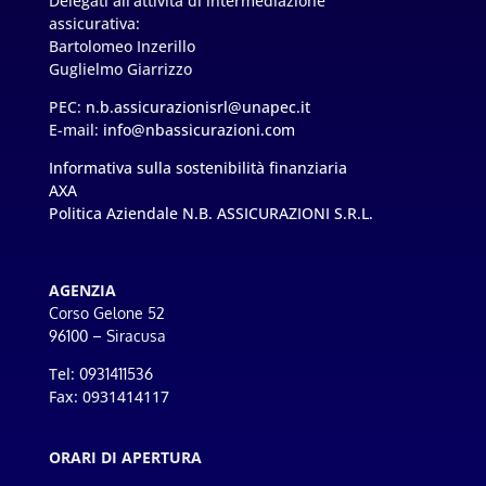
Delegati all'attività di intermediazione
assicurativa:
Bartolomeo Inzerillo
Guglielmo Giarrizzo
PEC:
n.b.assicurazionisrl@unapec.it
E-mail:
info@nbassicurazioni.com
Informativa sulla sostenibilità finanziaria
AXA
Politica Aziendale N.B. ASSICURAZIONI S.R.L.
AGENZIA
Corso Gelone 52
96100 – Siracusa
Tel:
0931411536
Fax: 0931414117
ORARI DI APERTURA