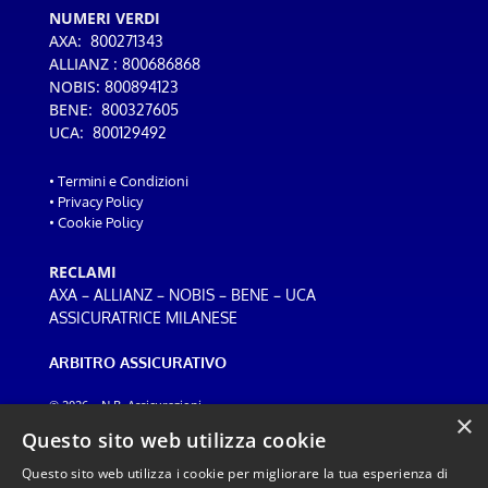
NUMERI VERDI
AXA:
800271343
ALLIANZ :
800686868
NOBIS:
800894123
BENE:
800327605
UCA:
800129492
•
Termini e Condizioni
•
Privacy Policy
•
Cookie Policy
RECLAMI
–
–
–
–
AXA
ALLIANZ
NOBIS
BENE
UCA
ASSICURATRICE MILANESE
ARBITRO ASSICURATIVO
© 2026 – N.B. Assicurazioni
×
Web design:
ADF
Questo sito web utilizza cookie
Questo sito web utilizza i cookie per migliorare la tua esperienza di