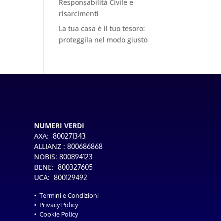
Responsabilità Civile e
risarcimenti
La tua casa è il tuo tesoro:
proteggila nel modo giusto
NUMERI VERDI
AXA:
800271343
ALLIANZ :
800686868
NOBIS:
800894123
BENE:
800327605
UCA:
800129492
•
Termini e Condizioni
•
Privacy Policy
•
Cookie Policy