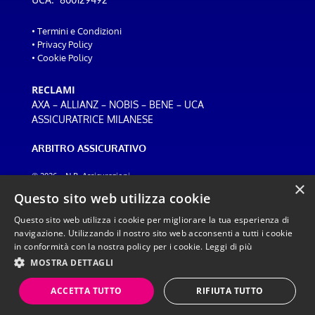
•
Termini e Condizioni
•
Privacy Policy
•
Cookie Policy
RECLAMI
–
–
–
–
AXA
ALLIANZ
NOBIS
BENE
UCA
ASSICURATRICE MILANESE
ARBITRO ASSICURATIVO
© 2026 – N.B. Assicurazioni
×
Web design:
ADF
Questo sito web utilizza cookie
Questo sito web utilizza i cookie per migliorare la tua esperienza di
navigazione. Utilizzando il nostro sito web acconsenti a tutti i cookie
in conformità con la nostra policy per i cookie.
Leggi di più
Inviando un messaggio tramite WhatsApp, dichiari di aver preso visione della
MOSTRA DETTAGLI
nostra <a href="/privacy-policy/" style="color:#e91e63; font-
weight:700;">Privacy Policy</a>. Il sito ha finalità informative e di contatto,
ACCETTA TUTTO
RIFIUTA TUTTO
come indicato nei <a href="/termini-e-condizioni/" style="color:#e91e63; font-
weight:700;">Termini e condizioni del sito</a>.