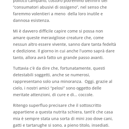
politico campano, costoro potremmo definirli dei
“consumatori abusivi di ossigeno”, nel senso che
faremmo volentieri a meno della loro inutile e
dannosa esistenza.
Mi è davvero difficile capire come si possa non
amare queste meravigliose creature che, come
nessun altro essere vivente, sanno dare tanta fedeltà
e dedizione. Il giorno in cui anche l’uomo saprà dare
tanto, allora avrà fatto un grande passo avanti.
Tuttavia c’è da dire che, fortunatamente, questi
detestabili soggetti, anche se numerosi,
rappresentano solo una minoranza. Oggi, grazie al
cielo, i nostri amici “pelosi” sono oggetto delle
meritate attenzioni, di cure e di… coccole.
Ritengo superfluo precisare che il sottoscritto
appartiene a questa nutrita schiera, tant’è che casa
mia è sempre stata una sorta di mini zoo dove cani,
gatti e tartarughe si sono, a pieno titolo, insediati.